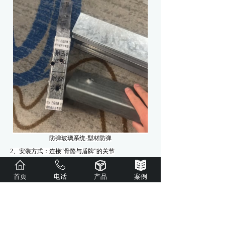
防弹玻璃系统-型材防弹
2、
安装方式：连接
“骨骼与盾牌”的关节
硬接触与软接触：防弹玻璃不能直接接触金属框架。
首页
电话
产品
案例
必须使用氯丁橡胶垫片、
EPDM胶条或硅酮密封胶作
为缓冲，均匀传递冲击力，避免应力集中导致玻璃边
缘崩裂。
背部支撑：
防弹玻璃
的背面通常需要被框架结构从后