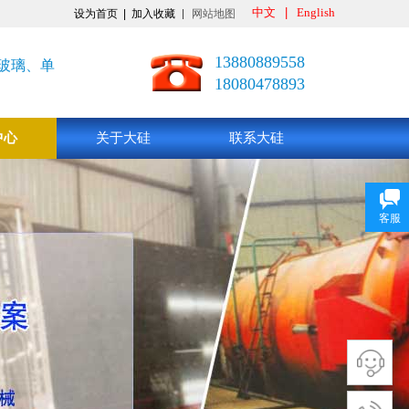
中文
|
English
设为首页
|
加入收藏
网站地图
13880889558
玻璃、单
18080478893
中心
关于大硅
联系大硅
客服