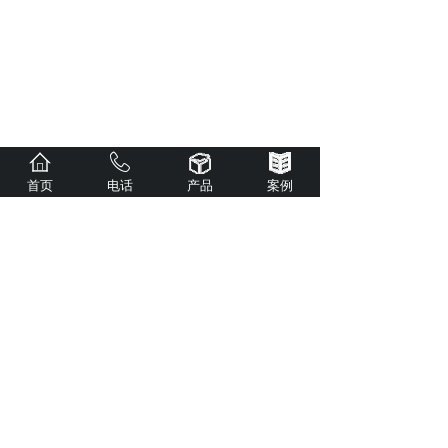
首页
电话
产品
案例
<
1
>
公司主营：调光玻璃、防弹防砸玻璃、防火玻
璃、单向透视玻璃、防火窗、电加热玻璃、中
空百叶玻璃、AR玻璃等特种玻璃