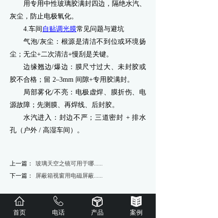
用专用中性玻璃胶满封四边，隔绝水汽、
灰尘，防止电极氧化。
4.车间
自贴调光膜
常见问题与避坑
气泡/灰尘：根源是清洁不到位或环境扬
尘；无尘+二次清洁+慢刮是关键。
边缘翘边/爆边：膜尺寸过大、未封胶或
胶不合格；留 2–3mm 间隙+专用胶满封。
局部雾化/不亮：电极虚焊、膜折伤、电
源故障；先测膜、再焊线、后封胶。
水汽进入：封边不严；三道密封 + 排水
孔（户外 / 高湿车间）。
上一篇：
玻璃天空之镜可用于哪......
下一篇：
屏蔽箱视窗用电磁屏蔽......
首页
电话
产品
案例