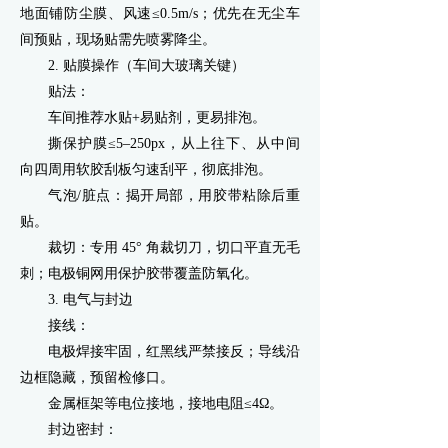
地面铺防尘膜、风速≤0.5m/s；优先在无尘车
间预贴，现场贴需先喷雾降尘。
2. 贴膜操作（车间大玻璃关键）
贴法：
车间推荐水贴+易贴剂，更易排泡。
撕保护膜≤5–250px，从上往下、从中间
向四周用软胶刮板匀速刮平，彻底排泡。
气泡/脏点：揭开局部，用胶带粘除后重
贴。
裁切：专用 45° 角裁切刀，切口平直无毛
刺；电极铜网用保护胶带覆盖防氧化。
3. 电气与封边
接线：
电极焊接牢固，红黑线严禁接反；导线沿
边框隐藏，预留检修口。
金属框架等电位接地，接地电阻≤4Ω。
封边密封：