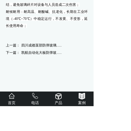
结，避免玻璃碎片对设备与人员造成二次伤害；
耐候耐用：耐高温、耐酸碱、抗老化，长期在工业环
境（
-40℃~70℃）中稳定运行，不发黄、不变形，延
长使用寿命；
上一篇：
四川成都某部防弹玻璃......
下一篇：
凯航自动化大板防弹玻......
首页
电话
产品
案例