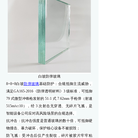
白玻防弹玻璃
8+8+8白玻
防弹玻璃
基础防护：合规抵御主流威胁，
满足
GA165-2016《防弹透明材料》3 级标准，可抵御
79 式微型冲锋枪发射的 51-1 式 7.62mm 手枪弹（射速
515m/s±10），经 3 次射击无穿透、无碎片飞溅，是
智能设备公司应对高风险场景的合规选择。
抗冲击：抗冲击强度是普通玻璃的数十倍，可抵御硬
物撞击、暴力破坏，保护核心设备不被损毁；
防飞溅：受冲击后仅产生裂纹，碎片被胶片牢牢粘